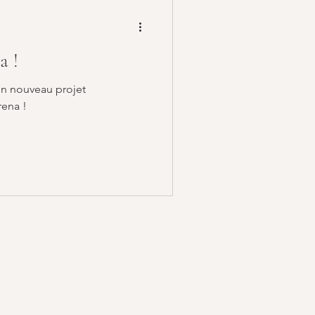
a !
un nouveau projet
rena !