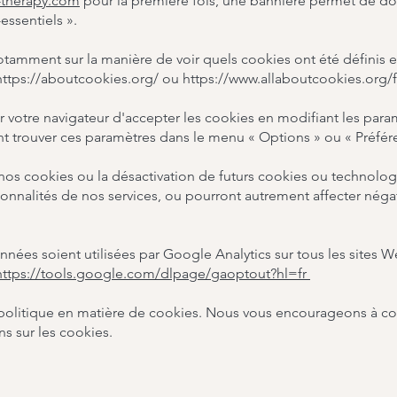
-therapy.com
pour la première fois, une bannière permet de d
essentiels ».
 notamment sur la manière de voir quels cookies ont été défini
https://aboutcookies.org/
ou
https://www.allaboutcookies.org/f
 votre navigateur d'accepter les cookies en modifiant les par
 trouver ces paramètres dans le menu « Options » ou « Préfére
 nos cookies ou la désactivation de futurs cookies ou technolo
ionnalités de nos services, ou pourront autrement affecter nég
nées soient utilisées par Google Analytics sur tous les sites W
https://tools.google.com/dlpage/gaoptout?hl=fr
 politique en matière de cookies. Nous vous encourageons à co
ns sur les cookies.