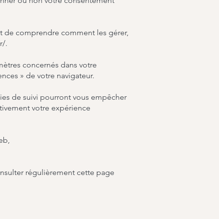
onner ou non votre consentement
s et de comprendre comment les gérer,
r/.
amètres concernés dans votre
nces » de votre navigateur.
gies de suivi pourront vous empêcher
ativement votre expérience
eb,
nsulter régulièrement cette page